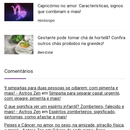
Capricórnio no amor: Características, signos
que combinam e mais!
Horóscopo
Gestante pode tomar chá de hortelã? Confira
outros chás proibidos na gravidez!
Bem-Estar
Comentários
9 simpatias para duas pessoas se odiarem: com pimenta e
mais! - Astros Zen
em
Simpatia para separar casal: urgente,
com vinagre, pimenta e mais!
O que significa ver um espírito infantil? Zombeteiro, falecido e
mais! - Astros Zen
em
Espíritos zombeteiros: significado,
sintomas, como afastar e mais!
Peixes e Câncer: no amor, no sexo, na amizade, atração física,