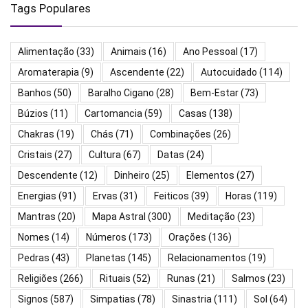
Tags Populares
Alimentação
(33)
Animais
(16)
Ano Pessoal
(17)
Aromaterapia
(9)
Ascendente
(22)
Autocuidado
(114)
Banhos
(50)
Baralho Cigano
(28)
Bem-Estar
(73)
Búzios
(11)
Cartomancia
(59)
Casas
(138)
Chakras
(19)
Chás
(71)
Combinações
(26)
Cristais
(27)
Cultura
(67)
Datas
(24)
Descendente
(12)
Dinheiro
(25)
Elementos
(27)
Energias
(91)
Ervas
(31)
Feiticos
(39)
Horas
(119)
Mantras
(20)
Mapa Astral
(300)
Meditação
(23)
Nomes
(14)
Números
(173)
Orações
(136)
Pedras
(43)
Planetas
(145)
Relacionamentos
(19)
Religiões
(266)
Rituais
(52)
Runas
(21)
Salmos
(23)
Signos
(587)
Simpatias
(78)
Sinastria
(111)
Sol
(64)