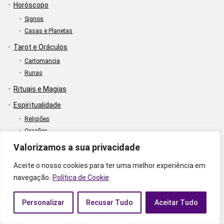
Horóscopo
Signos
Casas e Planetas
Tarot e Oráculos
Cartomancia
Runas
Rituais e Magias
Espiritualidade
Religiões
Orações
Búzios
Valorizamos a sua privacidade
Meditação
Aceite o nosso cookies para ter uma melhor experiência em
Chakra
navegação.
Política de Cookie
Mantras
Curiosidades
Personalizar
Recusar Tudo
Aceitar Tudo
Bem-Estar