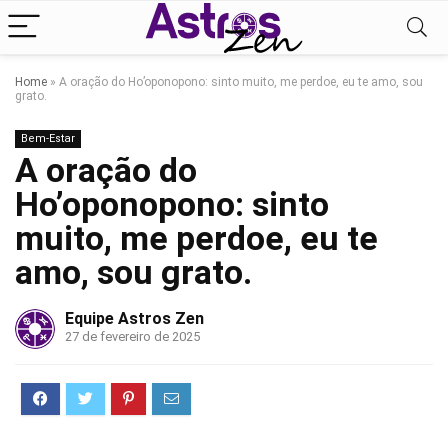
Home
»
A oração do Ho’oponopono: sinto muito, me perdoe, eu te amo, sou
grato.
Bem-Estar
A oração do
Ho’oponopono: sinto
muito, me perdoe, eu te
amo, sou grato.
Equipe Astros Zen
27 de fevereiro de 2025