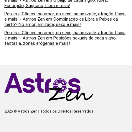
e mais! - Astros Zen
em
O beijo de cada signo: Áries,
Escorpião, Sagitário, Libra e mais!
Peixes e Câncer: no amor, no sexo, na amizade, atração física,
e mais! - Astros Zen
em
Combinação de Libra e Peixes dá
certo? No amor, amizade, sexo e mais!
Peixes e Câncer: no amor, no sexo, na amizade, atração física,
e mais! - Astros Zen
em
Posições sexuais de cada signo:
fantasia, zonas erógenas e mais!
2025 © Astros Zen | Todos os Direitos Reservados