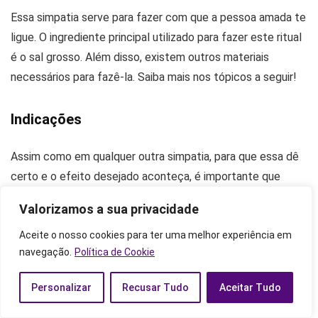
Essa simpatia serve para fazer com que a pessoa amada te
ligue. O ingrediente principal utilizado para fazer este ritual
é o sal grosso. Além disso, existem outros materiais
necessários para fazê-la. Saiba mais nos tópicos a seguir!
Indicações
Assim como em qualquer outra simpatia, para que essa dê
certo e o efeito desejado aconteça, é importante que
você exerça toda a sua fé. Só assim a pessoa amada irá te
Valorizamos a sua privacidade
ligar. Além dessa recomendação, é fundamental que o
Aceite o nosso cookies para ter uma melhor experiência em
usuário da simpatia siga todas as orientações dadas para a
navegação.
Política de Cookie
realização dela.
Personalizar
Recusar Tudo
Aceitar Tudo
Procure ficar bastante atento para que não ocorram
imprevistos e o resultado te deixe insatisfeito. Reúna