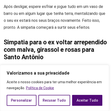
Após desligar, espere esfriar e jogue tudo em um vaso de
barro ou em algum lugar que tenha terra, mentalizando que
o seu ex estará nos seus braços novamente. Feito isso,
pronto. A simpatia começará a surtir seus efeitos.
Simpatia para o ex voltar arrependido
com malva, girassol e rosas para
Santo Antônio
Valorizamos a sua privacidade
Aceite o nosso cookies para ter uma melhor experiência em
Conhecido por ser o responsável por ajudar muitos (as) a
navegação.
Política de Cookie
encontrar seu verdadeiro amor, Santo Antônio também é
conhecido por trazer os exs de volta, mas claro que, para
Personalizar
Recusar Tudo
Aceitar Tudo
que isso aconteça, ele conta com a sua disposição e fé