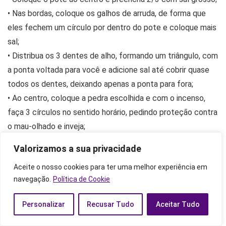
• Nas bordas, coloque os galhos de arruda, de forma que
eles fechem um círculo por dentro do pote e coloque mais
sal;
• Distribua os 3 dentes de alho, formando um triângulo, com
a ponta voltada para você e adicione sal até cobrir quase
todos os dentes, deixando apenas a ponta para fora;
• Ao centro, coloque a pedra escolhida e com o incenso,
faça 3 círculos no sentido horário, pedindo proteção contra
o mau-olhado e inveja;
• Coloque na entrada da casa ou faça em quatro
Valorizamos a sua privacidade
quantidades e escolha as quinas da casa para colocar.
Aceite o nosso cookies para ter uma melhor experiência em
Troque semanalmente e refaça sempre na lua nova.
navegação.
Política de Cookie
Simpatia do alho para atrair trabalho
Personalizar
Recusar Tudo
Aceitar Tudo
e emprego