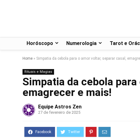
Horóscopo
Numerologia
Tarot e Orác
Home
»
Simpatia da cebola para o amor voltar, separar casal, emagre
Rituais e Magias
Simpatia da cebola para 
emagrecer e mais!
Equipe Astros Zen
27 de fevereiro de 2025