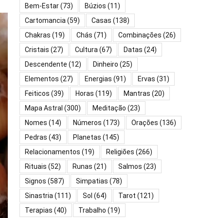
Bem-Estar
(73)
Búzios
(11)
Cartomancia
(59)
Casas
(138)
Chakras
(19)
Chás
(71)
Combinações
(26)
Cristais
(27)
Cultura
(67)
Datas
(24)
Descendente
(12)
Dinheiro
(25)
Elementos
(27)
Energias
(91)
Ervas
(31)
Feiticos
(39)
Horas
(119)
Mantras
(20)
Mapa Astral
(300)
Meditação
(23)
Nomes
(14)
Números
(173)
Orações
(136)
Pedras
(43)
Planetas
(145)
Relacionamentos
(19)
Religiões
(266)
Rituais
(52)
Runas
(21)
Salmos
(23)
Signos
(587)
Simpatias
(78)
Sinastria
(111)
Sol
(64)
Tarot
(121)
Terapias
(40)
Trabalho
(19)