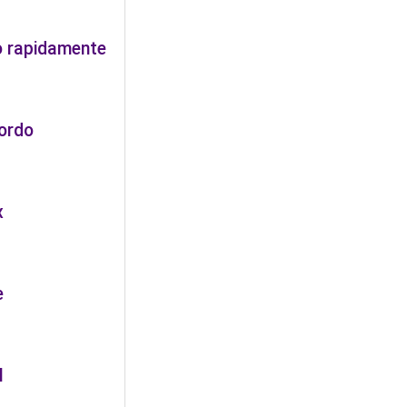
o rapidamente
gordo
x
e
l