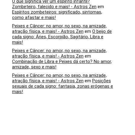
O que significa ver um espírito infantil?
Zombeteiro, falecido e mais! - Astros Zen
em
Espíritos zombeteiros: significado, sintomas,
como afastar e mais!
Peixes e Câncer: no amor, no sexo, na amizade,
atração física, e mais! - Astros Zen
em
O beijo de
cada signo: Áries, Escorpião, Sagitário, Libra e
mais!
Peixes e Câncer: no amor, no sexo, na amizade,
atração física, e mais! - Astros Zen
em
Combinação de Libra e Peixes dá certo? No amor,
amizade, sexo e mais!
Peixes e Câncer: no amor, no sexo, na amizade,
atração física, e mais! - Astros Zen
em
Posições
sexuais de cada signo: fantasia, zonas erógenas e
mais!