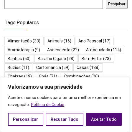
Pesquisar
Tags Populares
Alimentação
(33)
Animais
(16)
Ano Pessoal
(17)
Aromaterapia
(9)
Ascendente
(22)
Autocuidado
(114)
Banhos
(50)
Baralho Cigano
(28)
Bem-Estar
(73)
Búzios
(11)
Cartomancia
(59)
Casas
(138)
Chakras
(19)
Chás
(71)
Combinações
(26)
Cristais
(27)
Cultura
(67)
Datas
(24)
Valorizamos a sua privacidade
Descendente
(12)
Dinheiro
(25)
Elementos
(27)
Aceite o nosso cookies para ter uma melhor experiência em
Energias
(91)
Ervas
(31)
Feiticos
(39)
Horas
(119)
navegação.
Política de Cookie
Mantras
(20)
Mapa Astral
(300)
Meditação
(23)
Personalizar
Recusar Tudo
Aceitar Tudo
Nomes
(14)
Números
(173)
Orações
(136)
Pedras
(43)
Planetas
(145)
Relacionamentos
(19)