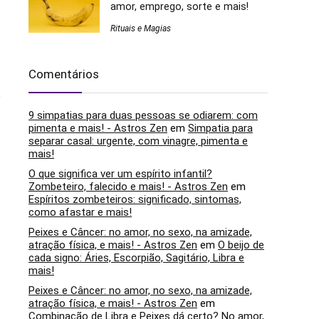
amor, emprego, sorte e mais!
Rituais e Magias
Comentários
o
9 simpatias para duas pessoas se odiarem: com
pimenta e mais! - Astros Zen
em
Simpatia para
separar casal: urgente, com vinagre, pimenta e
mais!
O que significa ver um espírito infantil?
Zombeteiro, falecido e mais! - Astros Zen
em
Espíritos zombeteiros: significado, sintomas,
como afastar e mais!
Peixes e Câncer: no amor, no sexo, na amizade,
atração física, e mais! - Astros Zen
em
O beijo de
cada signo: Áries, Escorpião, Sagitário, Libra e
mais!
Peixes e Câncer: no amor, no sexo, na amizade,
atração física, e mais! - Astros Zen
em
Combinação de Libra e Peixes dá certo? No amor,