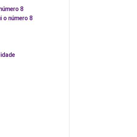
 número 8
i o número 8
lidade