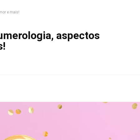
mor e mais!
umerologia, aspectos
s!