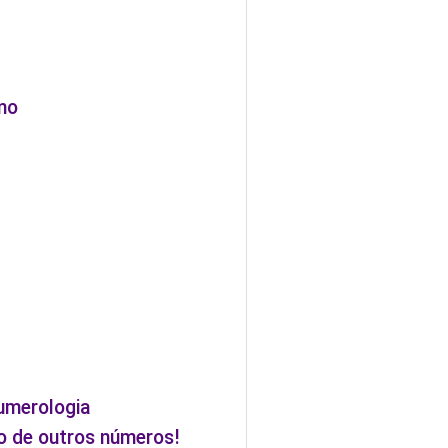
smo
umerologia
o de outros números!