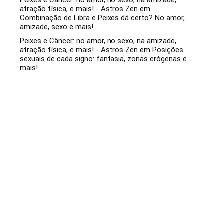
Peixes e Câncer: no amor, no sexo, na amizade,
atração física, e mais! - Astros Zen
em
Combinação de Libra e Peixes dá certo? No amor,
amizade, sexo e mais!
Peixes e Câncer: no amor, no sexo, na amizade,
atração física, e mais! - Astros Zen
em
Posições
sexuais de cada signo: fantasia, zonas erógenas e
mais!