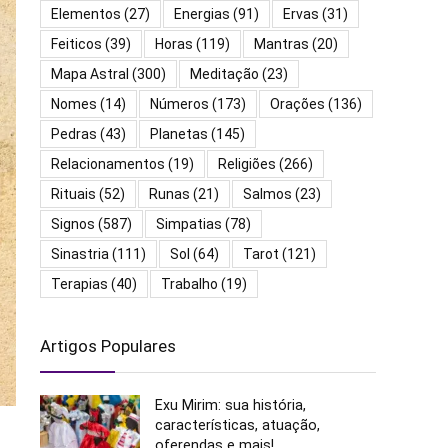
Elementos
(27)
Energias
(91)
Ervas
(31)
Feiticos
(39)
Horas
(119)
Mantras
(20)
Mapa Astral
(300)
Meditação
(23)
Nomes
(14)
Números
(173)
Orações
(136)
Pedras
(43)
Planetas
(145)
Relacionamentos
(19)
Religiões
(266)
Rituais
(52)
Runas
(21)
Salmos
(23)
Signos
(587)
Simpatias
(78)
Sinastria
(111)
Sol
(64)
Tarot
(121)
Terapias
(40)
Trabalho
(19)
Artigos Populares
Exu Mirim: sua história,
características, atuação,
oferendas e mais!