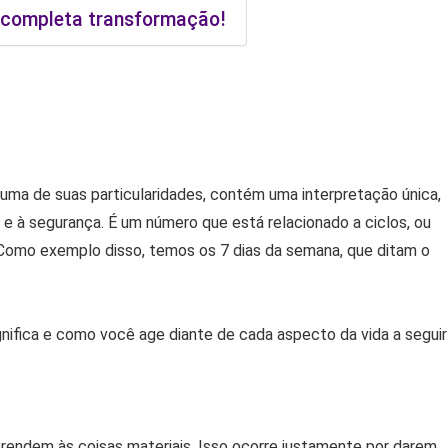
m completa transformação!
uma de suas particularidades, contém uma interpretação única,
e à segurança. É um número que está relacionado a ciclos, ou
 Como exemplo disso, temos os 7 dias da semana, que ditam o
gnifica e como você age diante de cada aspecto da vida a seguir
rendem às coisas materiais. Isso ocorre justamente por darem