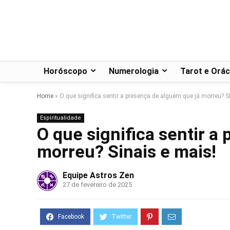
Horóscopo
Numerologia
Tarot e Orác
Home
»
O que significa sentir a presença de alguém que já morreu? S
Espiritualidade
O que significa sentir a
morreu? Sinais e mais!
Equipe Astros Zen
27 de fevereiro de 2025