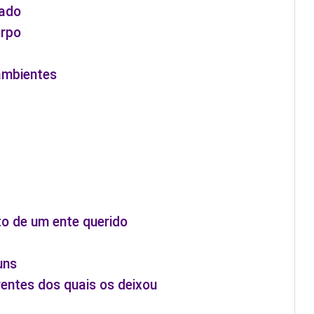
vado
orpo
ambientes
to de um ente querido
uns
entes dos quais os deixou