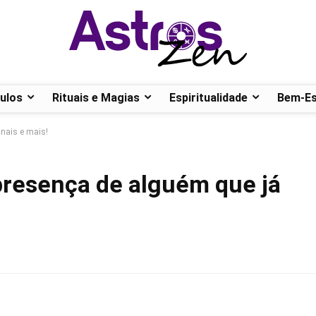
ulos
Rituais e Magias
Espiritualidade
Bem-Es
inais e mais!
 presença de alguém que já