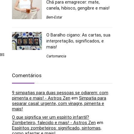
Chá para emagrecer: mate,
canela, hibisco, gengibre e mais!
Bem-Estar
O Baralho cigano: As cartas, sua
interpretação, significados, e
mais!
das
Cartomancia
Comentários
9 simpatias para duas pessoas se odiarem: com
pimenta e mais! - Astros Zen
em
Simpatia para
separar casal: urgente, com vinagre, pimenta e
mais!
O que significa ver um espírito infantil?
Zombeteiro, falecido e mais! - Astros Zen
em
Espíritos zombeteiros: significado, sintomas,
como afastar e mais!