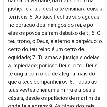
causa da verdade, da mansidão e da
justiça; e a tua destra te ensinará coisas
terríveis; 5. As tuas flechas são agudas
no coração dos inimigos do rei, e por
elas os povos caíram debaixo de ti; 6. O
teu trono, ó Deus, é eterno e perpétuo; o
cetro do teu reino é um cetro de
eqüidade; 7. Tu amas a justiça e odeias
a impiedade; por isso Deus, o teu Deus,
te ungiu com óleo de alegria mais do
que a teus companheiros; 8. Todas as
tuas vestes cheiram a mirra e aloés e
cássia, desde os palácios de marfim de
onde te alegram; 9. As filhas dos reis