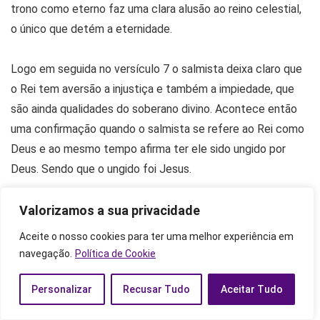
trono como eterno faz uma clara alusão ao reino celestial,
o único que detém a eternidade.
Logo em seguida no versículo 7 o salmista deixa claro que
o Rei tem aversão a injustiça e também a impiedade, que
são ainda qualidades do soberano divino. Acontece então
uma confirmação quando o salmista se refere ao Rei como
Deus e ao mesmo tempo afirma ter ele sido ungido por
Deus. Sendo que o ungido foi Jesus.
Valorizamos a sua privacidade
Versículo 10 a 17
Aceite o nosso cookies para ter uma melhor experiência em
Apesar da fala aparentemente se dirigir a um Rei terreno a
navegação.
Política de Cookie
ligação com o reino divino é bem definida em algum
momento no salmo, como quando fala sobre a necessidade
Personalizar
Recusar Tudo
Aceitar Tudo
de esquecer a sua própria família para seguir a Deus. A