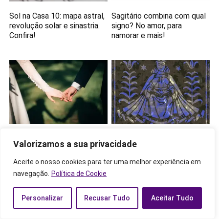
Sol na Casa 10: mapa astral,
Sagitário combina com qual
revolução solar e sinastria.
signo? No amor, para
Confira!
namorar e mais!
Signos que combinam com
Vênus em Virgem: como
Valorizamos a sua privacidade
Aquário: no sexo, amor,
conquistar, amor, carreira,
trabalho e mais!
significado e mais!
Aceite o nosso cookies para ter uma melhor experiência em
navegação.
Política de Cookie
Personalizar
Recusar Tudo
Aceitar Tudo
Teremos o maior prazer em ouvir seus
pensamentos