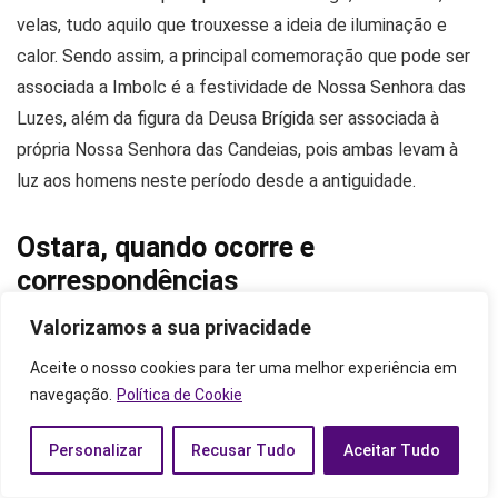
velas, tudo aquilo que trouxesse a ideia de iluminação e
calor. Sendo assim, a principal comemoração que pode ser
associada a Imbolc é a festividade de Nossa Senhora das
Luzes, além da figura da Deusa Brígida ser associada à
própria Nossa Senhora das Candeias, pois ambas levam à
luz aos homens neste período desde a antiguidade.
Ostara, quando ocorre e
correspondências
Valorizamos a sua privacidade
Aceite o nosso cookies para ter uma melhor experiência em
navegação.
Política de Cookie
Após Imbolc vem a chegada da primavera, momento em
que dia e noite possuem a mesma duração. Isso representa
Personalizar
Recusar Tudo
Aceitar Tudo
um fator importante para os antigos povos: o fim do