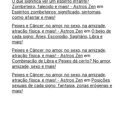
O que significa ver um espírito infantil?
Zombeteiro, falecido e mais! - Astros Zen
em
Espíritos zombeteiros: significado, sintomas,
como afastar e mais!
Peixes e Câncer: no amor, no sexo, na amizade,
atração física, e mais! - Astros Zen
em
O beijo de
cada signo: Áries, Escorpião, Sagitário, Libra e
mais!
Peixes e Câncer: no amor, no sexo, na amizade,
atração física, e mais! - Astros Zen
em
Combinação de Libra e Peixes dá certo? No amor,
amizade, sexo e mais!
Peixes e Câncer: no amor, no sexo, na amizade,
atração física, e mais! - Astros Zen
em
Posições
sexuais de cada signo: fantasia, zonas erógenas e
mais!