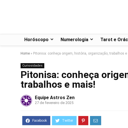
Horóscopo
Numerologia
Tarot e Orác
Home
»
Pitonisa: conheça origem, história, organização, trabalhos e
Curiosidades
Pitonisa: conheça origem
trabalhos e mais!
Equipe Astros Zen
27 de fevereiro de 2025