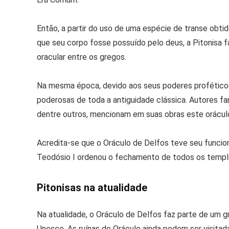
Então, a partir do uso de uma espécie de transe obt
que seu corpo fosse possuído pelo deus, a Pitonisa fa
oracular entre os gregos.
Na mesma época, devido aos seus poderes proféticos
poderosas de toda a antiguidade clássica. Autores fa
dentre outros, mencionam em suas obras este oráculo
Acredita-se que o Oráculo de Delfos teve seu funci
Teodósio I ordenou o fechamento de todos os templ
Pitonisas na atualidade
Na atualidade, o Oráculo de Delfos faz parte de um g
Unesco. As ruínas do Oráculo ainda podem ser visitada