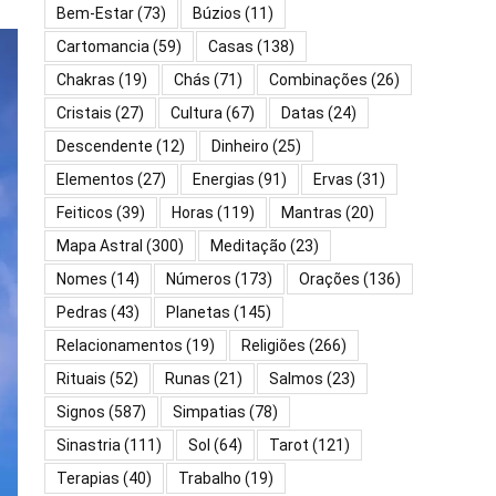
Bem-Estar
(73)
Búzios
(11)
Cartomancia
(59)
Casas
(138)
Chakras
(19)
Chás
(71)
Combinações
(26)
Cristais
(27)
Cultura
(67)
Datas
(24)
Descendente
(12)
Dinheiro
(25)
Elementos
(27)
Energias
(91)
Ervas
(31)
Feiticos
(39)
Horas
(119)
Mantras
(20)
Mapa Astral
(300)
Meditação
(23)
Nomes
(14)
Números
(173)
Orações
(136)
Pedras
(43)
Planetas
(145)
Relacionamentos
(19)
Religiões
(266)
Rituais
(52)
Runas
(21)
Salmos
(23)
Signos
(587)
Simpatias
(78)
Sinastria
(111)
Sol
(64)
Tarot
(121)
Terapias
(40)
Trabalho
(19)