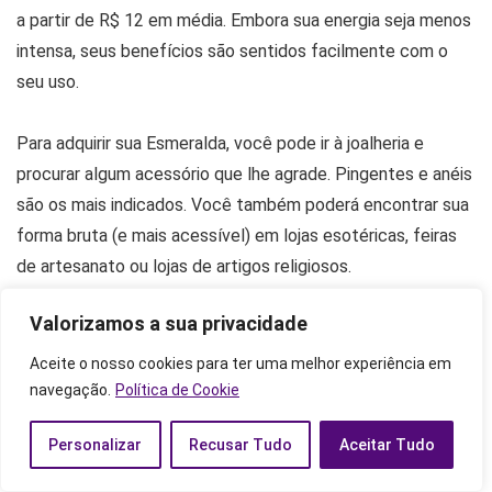
a partir de R$ 12 em média. Embora sua energia seja menos
intensa, seus benefícios são sentidos facilmente com o
seu uso.
Para adquirir sua Esmeralda, você pode ir à joalheria e
procurar algum acessório que lhe agrade. Pingentes e anéis
são os mais indicados. Você também poderá encontrar sua
forma bruta (e mais acessível) em lojas esotéricas, feiras
de artesanato ou lojas de artigos religiosos.
Valorizamos a sua privacidade
Esmeraldas também podem ser adquiridas em lojas
especializadas em cristais, pedras e minerais. Se existir
Aceite o nosso cookies para ter uma melhor experiência em
alguma em sua cidade, com certeza, você encontrará
navegação.
Política de Cookie
Esmeraldas por lá.
Personalizar
Recusar Tudo
Aceitar Tudo
Como saber se a pedra Esmeralda é