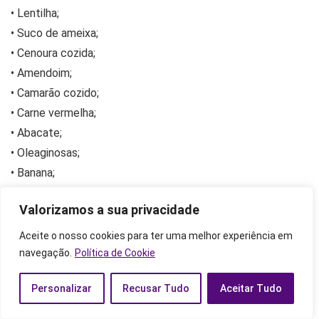
• Lentilha;
• Suco de ameixa;
• Cenoura cozida;
• Amendoim;
• Camarão cozido;
• Carne vermelha;
• Abacate;
• Oleaginosas;
• Banana;
• Gérmen de trigo.
Valorizamos a sua privacidade
Quantidade recomendada:
Aceite o nosso cookies para ter uma melhor experiência em
navegação.
Política de Cookie
As quantidades ideias diárias de vitamina B6 variam de
Personalizar
Recusar Tudo
Aceitar Tudo
acordo com a idade e com o gênero. Logo, as mulheres
com faixa etária entre 19 e 50 anos devem consumir, em