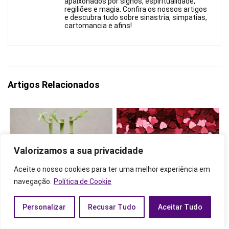
apaixonados por signos, espiritualidade,
regiliões e magia. Confira os nossos artigos
e descubra tudo sobre sinastria, simpatias,
cartomancia e afins!
Artigos Relacionados
Valorizamos a sua privacidade
Aceite o nosso cookies para ter uma melhor experiência em
navegação.
Política de Cookie
Plantas protetoras para o
Símbolos de amor: cupido,
Feng Shui: confira a lista
coração, maçã, rosas
Personalizar
Recusar Tudo
Aceitar Tudo
com as principais!
vermelhas e mais!