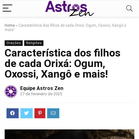
Home
»
Característica dos filhos de cada Orixá: Ogum, Oxossi, Xangô e
mais!
Orações
Religiões
Característica dos filhos
de cada Orixá: Ogum,
Oxossi, Xangô e mais!
Equipe Astros Zen
27 de fevereiro de 2025