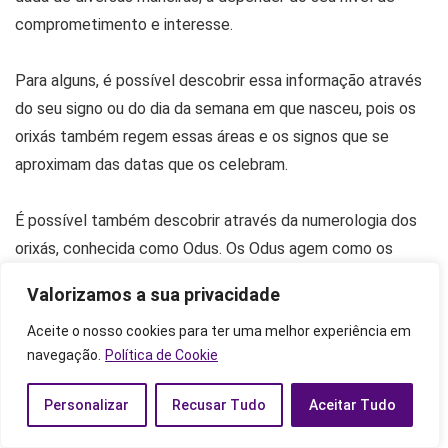
comprometimento e interesse.
Para alguns, é possível descobrir essa informação através
do seu signo ou do dia da semana em que nasceu, pois os
orixás também regem essas áreas e os signos que se
aproximam das datas que os celebram.
É possível também descobrir através da numerologia dos
orixás, conhecida como Odus. Os Odus agem como os
signos de um horóscopo dos orixás, em que, para descobrir
Valorizamos a sua privacidade
o seu, basta somar todos os números da sua data de
nascimento. Caso o número seja maior que 16, ele deverá
Aceite o nosso cookies para ter uma melhor experiência em
navegação.
Política de Cookie
ser reduzido a um número único, que indicará qual é o seu
orixá.
Personalizar
Recusar Tudo
Aceitar Tudo
Entretanto, a maneira mais indicada de descobrir de qual