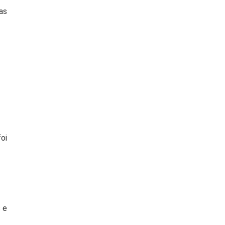
as
oi
 e