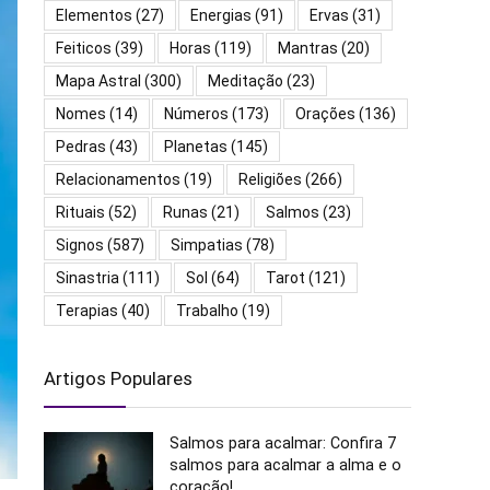
Elementos
(27)
Energias
(91)
Ervas
(31)
Feiticos
(39)
Horas
(119)
Mantras
(20)
Mapa Astral
(300)
Meditação
(23)
Nomes
(14)
Números
(173)
Orações
(136)
Pedras
(43)
Planetas
(145)
Relacionamentos
(19)
Religiões
(266)
Rituais
(52)
Runas
(21)
Salmos
(23)
Signos
(587)
Simpatias
(78)
Sinastria
(111)
Sol
(64)
Tarot
(121)
Terapias
(40)
Trabalho
(19)
Artigos Populares
Salmos para acalmar: Confira 7
salmos para acalmar a alma e o
coração!