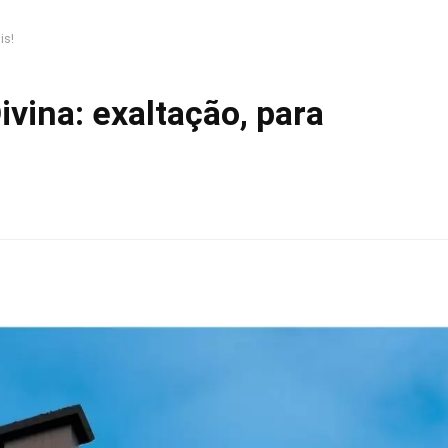
is!
vina: exaltação, para