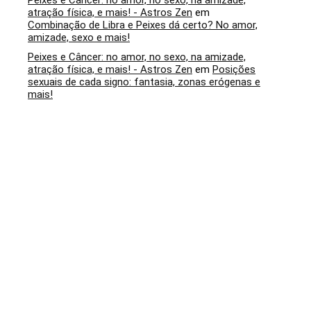
Peixes e Câncer: no amor, no sexo, na amizade,
atração física, e mais! - Astros Zen
em
Combinação de Libra e Peixes dá certo? No amor,
amizade, sexo e mais!
Peixes e Câncer: no amor, no sexo, na amizade,
atração física, e mais! - Astros Zen
em
Posições
sexuais de cada signo: fantasia, zonas erógenas e
mais!