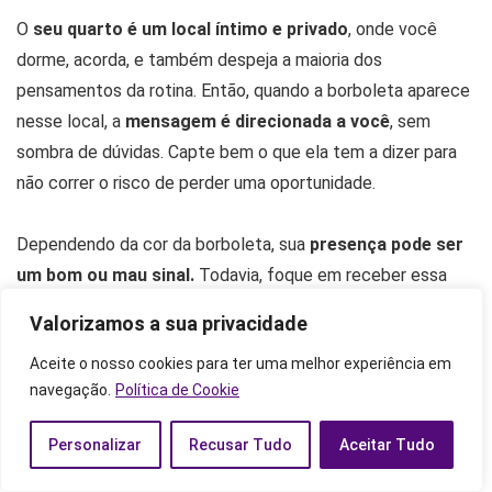
O
seu quarto é um local íntimo e privado
, onde você
dorme, acorda, e também despeja a maioria dos
pensamentos da rotina. Então, quando a borboleta aparece
nesse local, a
mensagem é direcionada a você
, sem
sombra de dúvidas. Capte bem o que ela tem a dizer para
não correr o risco de perder uma oportunidade.
Dependendo da cor da borboleta, sua
presença pode ser
um bom ou mau sinal.
Todavia, foque em receber essa
mensagem como um conselho e comece a reparar mais em
Valorizamos a sua privacidade
si mesmo e em sua rotina, para que você não caia no
Aceite o nosso cookies para ter uma melhor experiência em
desânimo. Lembre-se de que a borboleta simboliza a vida.
navegação.
Política de Cookie
No banheiro
Personalizar
Recusar Tudo
Aceitar Tudo
O banheiro é algo privado, porém
pode ser utilizado por