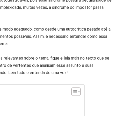
utodestrutivas, pois essa síndrome possui a peculiaridade de
complexidade, muitas vezes, a síndrome do impostor passa
de modo adequado, como desde uma autocrítica pesada até a
mentos possíveis. Assim, é necessário entender como essa
tema.
es relevantes sobre o tema, fique e leia mais no texto que se
dentro de vertentes que analisam esse assunto e suas
ado. Leia tudo e entenda de uma vez!
?