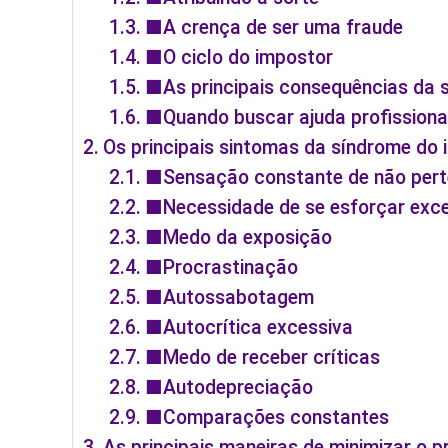
■A crença de ser uma fraude
■O ciclo do impostor
■As principais consequências da 
■Quando buscar ajuda profissiona
Os principais sintomas da síndrome do
■Sensação constante de não per
■Necessidade de se esforçar exc
■Medo da exposição
■Procrastinação
■Autossabotagem
■Autocrítica excessiva
■Medo de receber críticas
■Autodepreciação
■Comparações constantes
As principais maneiras de minimizar o 