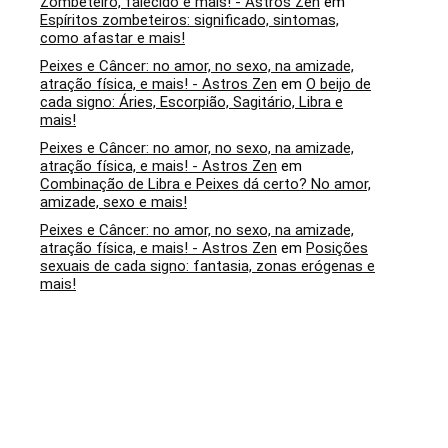
Zombeteiro, falecido e mais! - Astros Zen
em
Espíritos zombeteiros: significado, sintomas,
como afastar e mais!
Peixes e Câncer: no amor, no sexo, na amizade,
atração física, e mais! - Astros Zen
em
O beijo de
cada signo: Áries, Escorpião, Sagitário, Libra e
mais!
Peixes e Câncer: no amor, no sexo, na amizade,
atração física, e mais! - Astros Zen
em
Combinação de Libra e Peixes dá certo? No amor,
amizade, sexo e mais!
Peixes e Câncer: no amor, no sexo, na amizade,
atração física, e mais! - Astros Zen
em
Posições
sexuais de cada signo: fantasia, zonas erógenas e
mais!