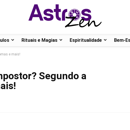
ulos
Rituais e Magias
Espiritualidade
Bem-Es
tomas e mais!
impostor? Segundo a
ais!