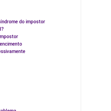
síndrome do impostor
l?
 impostor
tencimento
essivamente
problema