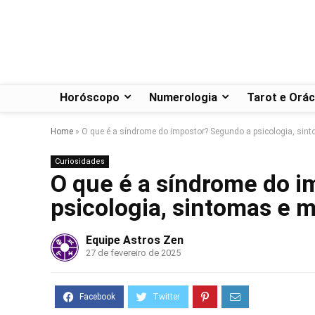
Horóscopo
Numerologia
Tarot e Orác
Home
»
O que é a síndrome do impostor? Segundo a psicologia, sin
Curiosidades
O que é a síndrome do 
psicologia, sintomas e m
Equipe Astros Zen
27 de fevereiro de 2025