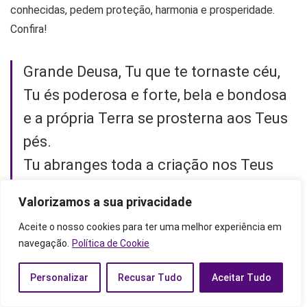
conhecidas, pedem proteção, harmonia e prosperidade.
Confira!
Grande Deusa, Tu que te tornaste céu,
Tu és poderosa e forte, bela e bondosa
e a própria Terra se prosterna aos Teus
pés.
Tu abranges toda a criação nos Teus
reluzentes braços e recebes as almas,
Valorizamos a sua privacidade
tornando-as estrelas que embelezam a
Aceite o nosso cookies para ter uma melhor experiência em
vastidão do Teu corpo.
navegação.
Política de Cookie
Nut, minha Senhora, me guarde
Personalizar
Recusar Tudo
Aceitar Tudo
Nut, minha senhora, me guia