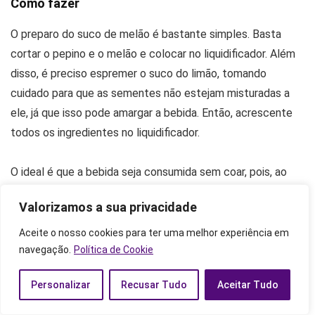
Como fazer
O preparo do suco de melão é bastante simples. Basta
cortar o pepino e o melão e colocar no liquidificador. Além
disso, é preciso espremer o suco do limão, tomando
cuidado para que as sementes não estejam misturadas a
ele, já que isso pode amargar a bebida. Então, acrescente
todos os ingredientes no liquidificador.
O ideal é que a bebida seja consumida sem coar, pois, ao
coar, boa parte dos benefícios se perdem. Outro ponto que
Valorizamos a sua privacidade
deve ser destacado é que armazenar o suco na geladeira
faz com que as propriedades também sejam gradualmente
Aceite o nosso cookies para ter uma melhor experiência em
anuladas, de modo que deve-se fazer somente o que for
navegação.
Política de Cookie
consumir no momento.
Personalizar
Recusar Tudo
Aceitar Tudo
Outras informações sobre o Melão