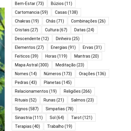
Bem-Estar
(73)
Búzios
(11)
Cartomancia
(59)
Casas
(138)
Chakras
(19)
Chás
(71)
Combinações
(26)
Cristais
(27)
Cultura
(67)
Datas
(24)
Descendente
(12)
Dinheiro
(25)
Elementos
(27)
Energias
(91)
Ervas
(31)
Feiticos
(39)
Horas
(119)
Mantras
(20)
Mapa Astral
(300)
Meditação
(23)
Nomes
(14)
Números
(173)
Orações
(136)
Pedras
(43)
Planetas
(145)
Relacionamentos
(19)
Religiões
(266)
Rituais
(52)
Runas
(21)
Salmos
(23)
Signos
(587)
Simpatias
(78)
Sinastria
(111)
Sol
(64)
Tarot
(121)
Terapias
(40)
Trabalho
(19)