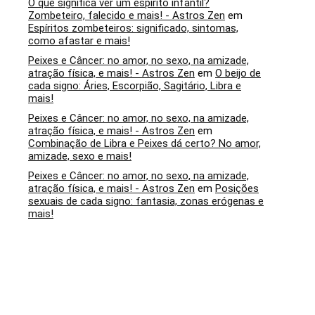
O que significa ver um espírito infantil?
Zombeteiro, falecido e mais! - Astros Zen
em
Espíritos zombeteiros: significado, sintomas,
como afastar e mais!
Peixes e Câncer: no amor, no sexo, na amizade,
atração física, e mais! - Astros Zen
em
O beijo de
cada signo: Áries, Escorpião, Sagitário, Libra e
mais!
Peixes e Câncer: no amor, no sexo, na amizade,
atração física, e mais! - Astros Zen
em
Combinação de Libra e Peixes dá certo? No amor,
amizade, sexo e mais!
Peixes e Câncer: no amor, no sexo, na amizade,
atração física, e mais! - Astros Zen
em
Posições
sexuais de cada signo: fantasia, zonas erógenas e
mais!