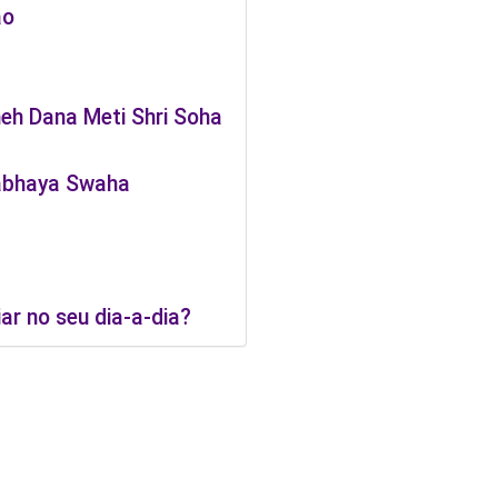
ão
eh Dana Meti Shri Soha
abhaya Swaha
r no seu dia-a-dia?