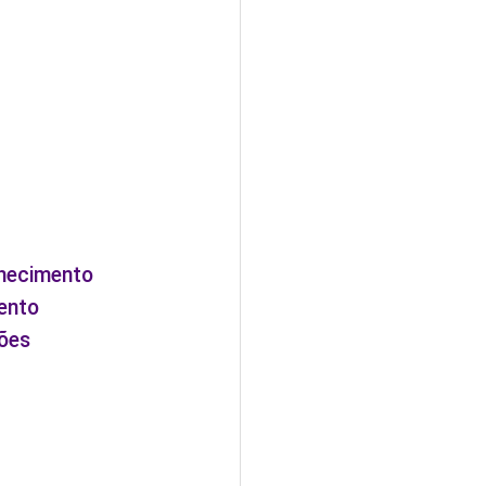
nhecimento
ento
ões