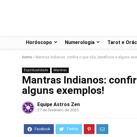
Horóscopo
Numerologia
Tarot e Orác
Home
»
Mantras Indianos: confira o que são, benefícios e alguns ex
Espiritualidade
Mantras
Mantras Indianos: confir
alguns exemplos!
Equipe Astros Zen
27 de fevereiro de 2025