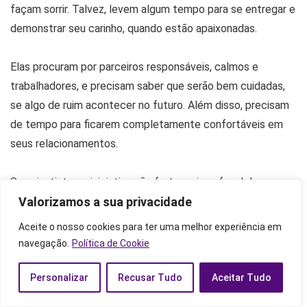
façam sorrir. Talvez, levem algum tempo para se entregar e
demonstrar seu carinho, quando estão apaixonadas.
Elas procuram por parceiros responsáveis, calmos e
trabalhadores, e precisam saber que serão bem cuidadas,
se algo de ruim acontecer no futuro. Além disso, precisam
de tempo para ficarem completamente confortáveis em
seus relacionamentos.
Seus instintos e iniciativa são fortes e isso faz delas
Valorizamos a sua privacidade
amantes apaixonadas, sempre no comando de suas
próprias vidas, apesar das circunstâncias externas.
Aceite o nosso cookies para ter uma melhor experiência em
navegação.
Política de Cookie
O homem com Lua em Capricórnio
Personalizar
Recusar Tudo
Aceitar Tudo
O homem com Lua em Capricórnio é determinado,