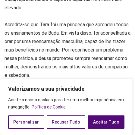
elevado.
Acredita-se que Tara foi uma princesa que aprendeu todos
os ensinamentos de Buda. Em vista disso, foi aconselhada a
orar por uma reencarnação masculina, capaz de lhe trazer
mais benefícios no mundo. Por reconhecer um problema
nessa prática, a deusa prometeu sempre reencarnar como
mulher, demonstrando os mais altos valores de compaixão
e sabedoria.
Valorizamos a sua privacidade
O nome Tara significa estrela. Por isso, ela está associada à
Aceite o nosso cookies para ter uma melhor experiência em
condução dos barcos e à salvação dos naufragados.
navegação.
Política de Cookie
Na cultura nórdica
Personalizar
Recusar Tudo
Aceitar Tudo
Na cultura nórdica, existem três deusas que possuem uma