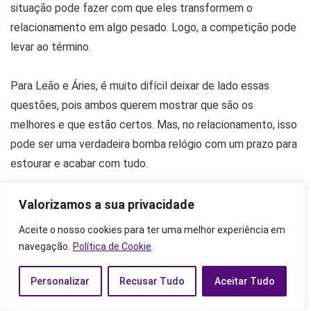
situação pode fazer com que eles transformem o
relacionamento em algo pesado. Logo, a competição pode
levar ao término.
Para Leão e Áries, é muito difícil deixar de lado essas
questões, pois ambos querem mostrar que são os
melhores e que estão certos. Mas, no relacionamento, isso
pode ser uma verdadeira bomba relógio com um prazo para
estourar e acabar com tudo.
Melhores pares para Áries e Leão
Valorizamos a sua privacidade
Aceite o nosso cookies para ter uma melhor experiência em
As melhores combinações astrológicas para o signo de
navegação.
Política de Cookie
Áries certamente são aquelas que fazem com que ele se
sinta confortável em ser quem é. Lidar com o
Personalizar
Recusar Tudo
Aceitar Tudo
temperamento desse signo é algo desafiador e é preciso