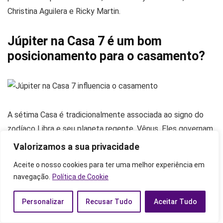
Christina Aguilera e Ricky Martin.
Júpiter na Casa 7 é um bom
posicionamento para o casamento?
A sétima Casa é tradicionalmente associada ao signo do
zodíaco Libra e seu planeta regente, Vênus. Eles governam
todas as parcerias, incluindo o casamento. No mapa astral,
Valorizamos a sua privacidade
Júpiter mostra onde o indivíduo pode encontrar sua sorte e
Aceite o nosso cookies para ter uma melhor experiência em
onde está o fluxo de energia que o ajuda a ter sucesso.
navegação.
Política de Cookie
Assim, quando Júpiter está na sétima Casa o indivíduo
Personalizar
Recusar Tudo
Aceitar Tudo
passa a ter mais sorte no casamento. Logo, as parcerias