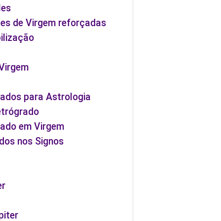
les
ntes de Virgem reforçadas
ilização
 Virgem
rados para Astrologia
etrógrado
grado em Virgem
ados nos Signos
er
piter