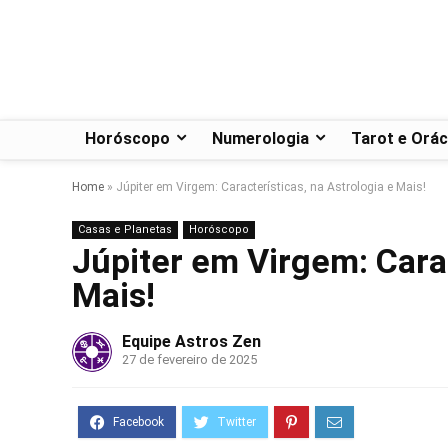
Horóscopo
Numerologia
Tarot e Orác
Home
»
Júpiter em Virgem: Características, na Astrologia e Mais!
Casas e Planetas
Horóscopo
Júpiter em Virgem: Carac
Mais!
Equipe Astros Zen
27 de fevereiro de 2025