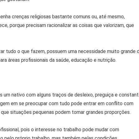
tenha crenças religiosas bastante comuns ou, até mesmo,
ce, porque precisam racionalizar as coisas que valorizam, que
lizar tudo o que fazem, possuem uma necessidade muito grande 
ra áreas profissionais da saúde, educação e nutrição.
 um nativo com alguns traços de desleixo, preguiça e constan
 Virgem em se preocupar com tudo pode entrar em conflito com
fica que situações pequenas podem tomar grandes proporções.
rofissional, pois o interesse no trabalho pode mudar com
to pelo próprio trabalho, mas também pelas condições