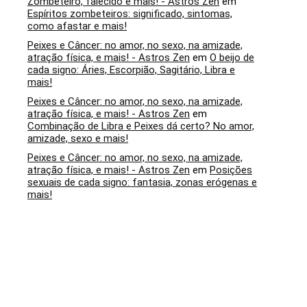
Zombeteiro, falecido e mais! - Astros Zen
em
Espíritos zombeteiros: significado, sintomas,
como afastar e mais!
Peixes e Câncer: no amor, no sexo, na amizade,
atração física, e mais! - Astros Zen
em
O beijo de
cada signo: Áries, Escorpião, Sagitário, Libra e
mais!
Peixes e Câncer: no amor, no sexo, na amizade,
atração física, e mais! - Astros Zen
em
Combinação de Libra e Peixes dá certo? No amor,
amizade, sexo e mais!
Peixes e Câncer: no amor, no sexo, na amizade,
atração física, e mais! - Astros Zen
em
Posições
sexuais de cada signo: fantasia, zonas erógenas e
mais!