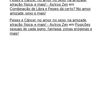
Peixes e Câncer: no amor, no sexo, na amizade,
atração física, e mais! - Astros Zen
em
Combinação de Libra e Peixes dá certo? No amor,
amizade, sexo e mais!
Peixes e Câncer: no amor, no sexo, na amizade,
atração física, e mais! - Astros Zen
em
Posições
sexuais de cada signo: fantasia, zonas erógenas e
mais!