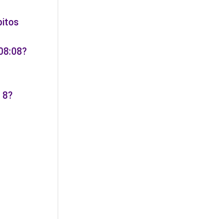
bitos
 08:08?
 8?