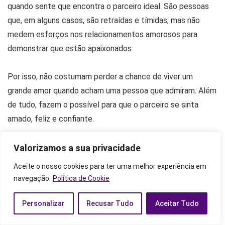
quando sente que encontra o parceiro ideal. São pessoas
que, em alguns casos, são retraídas e tímidas, mas não
medem esforços nos relacionamentos amorosos para
demonstrar que estão apaixonados.
Por isso, não costumam perder a chance de viver um
grande amor quando acham uma pessoa que admiram. Além
de tudo, fazem o possível para que o parceiro se sinta
amado, feliz e confiante.
Nascidos com descendente em
Valorizamos a sua privacidade
Peixes podem ser bons profissionais
Aceite o nosso cookies para ter uma melhor experiência em
da saúde?
navegação.
Política de Cookie
Personalizar
Recusar Tudo
Aceitar Tudo