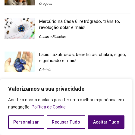
Orações
Mercúrio na Casa 6: retrógrado, trânsito,
revolução solar e mais!
Casas e Planetas
Lápis Lazúli: usos, benefícios, chakra, signo,
significado e mais!
Cristais
Valorizamos a sua privacidade
Comentários
Aceite o nosso cookies para ter uma melhor experiência em
9 simpatias para duas pessoas se odiarem: com pimenta e
navegação.
Política de Cookie
mais! - Astros Zen
em
Simpatia para separar casal: urgente,
com vinagre, pimenta e mais!
Personalizar
Recusar Tudo
Aceitar Tudo
O que significa ver um espírito infantil? Zombeteiro, falecido e
mais! - Astros Zen
em
Espíritos zombeteiros: significado,