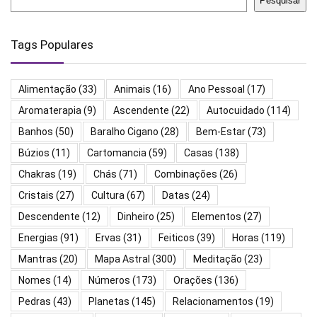
Pesquisar
Tags Populares
Alimentação
(33)
Animais
(16)
Ano Pessoal
(17)
Aromaterapia
(9)
Ascendente
(22)
Autocuidado
(114)
Banhos
(50)
Baralho Cigano
(28)
Bem-Estar
(73)
Búzios
(11)
Cartomancia
(59)
Casas
(138)
Chakras
(19)
Chás
(71)
Combinações
(26)
Cristais
(27)
Cultura
(67)
Datas
(24)
Descendente
(12)
Dinheiro
(25)
Elementos
(27)
Energias
(91)
Ervas
(31)
Feiticos
(39)
Horas
(119)
Mantras
(20)
Mapa Astral
(300)
Meditação
(23)
Nomes
(14)
Números
(173)
Orações
(136)
Pedras
(43)
Planetas
(145)
Relacionamentos
(19)