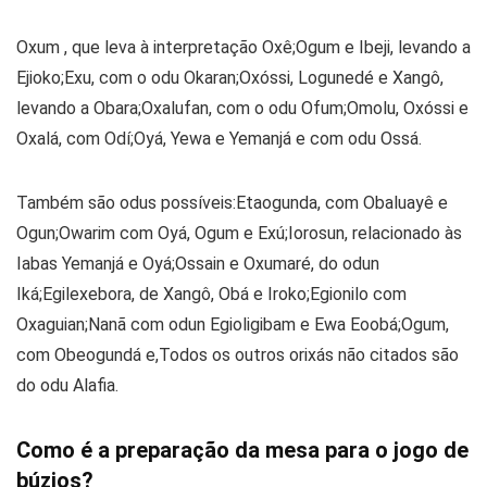
Oxum , que leva à interpretação Oxê;Ogum e Ibeji, levando a
Ejioko;Exu, com o odu Okaran;Oxóssi, Logunedé e Xangô,
levando a Obara;Oxalufan, com o odu Ofum;Omolu, Oxóssi e
Oxalá, com Odí;Oyá, Yewa e Yemanjá e com odu Ossá.
Também são odus possíveis:Etaogunda, com Obaluayê e
Ogun;Owarim com Oyá, Ogum e Exú;Iorosun, relacionado às
Iabas Yemanjá e Oyá;Ossain e Oxumaré, do odun
Iká;Egilexebora, de Xangô, Obá e Iroko;Egionilo com
Oxaguian;Nanã com odun Egioligibam e Ewa Eoobá;Ogum,
com Obeogundá e,Todos os outros orixás não citados são
do odu Alafia.
Como é a preparação da mesa para o jogo de
búzios?