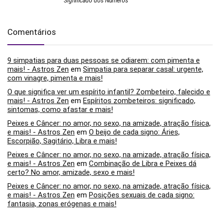
Significado dos Números
Comentários
9 simpatias para duas pessoas se odiarem: com pimenta e
mais! - Astros Zen
em
Simpatia para separar casal: urgente,
com vinagre, pimenta e mais!
O que significa ver um espírito infantil? Zombeteiro, falecido e
mais! - Astros Zen
em
Espíritos zombeteiros: significado,
sintomas, como afastar e mais!
Peixes e Câncer: no amor, no sexo, na amizade, atração física,
e mais! - Astros Zen
em
O beijo de cada signo: Áries,
Escorpião, Sagitário, Libra e mais!
Peixes e Câncer: no amor, no sexo, na amizade, atração física,
e mais! - Astros Zen
em
Combinação de Libra e Peixes dá
certo? No amor, amizade, sexo e mais!
Peixes e Câncer: no amor, no sexo, na amizade, atração física,
e mais! - Astros Zen
em
Posições sexuais de cada signo:
fantasia, zonas erógenas e mais!