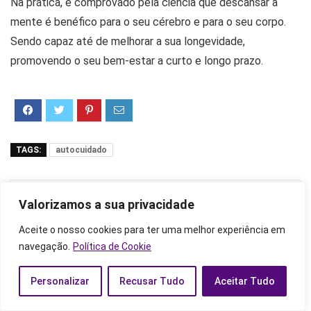
Na prática, é comprovado pela ciência que descansar a
mente é benéfico para o seu cérebro e para o seu corpo.
Sendo capaz até de melhorar a sua longevidade,
promovendo o seu bem-estar a curto e longo prazo.
TAGS:
autocuidado
Mostrar o perfil completo
Equipe
Valorizamos a sua privacidade
Astros Zen
Aceite o nosso cookies para ter uma melhor experiência em
navegação.
Política de Cookie
Somos uma equipe formada por
apaixonados por signos, espiritualidade,
Personalizar
Recusar Tudo
Aceitar Tudo
regiliões e magia. Confira os nossos artigos
e descubra tudo sobre sinastria, simpatias,
cartomancia e afins!