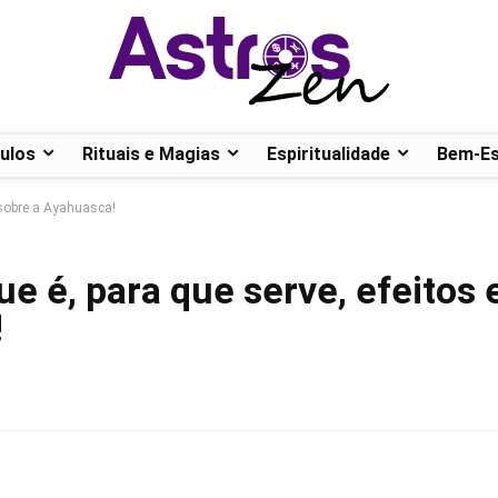
ulos
Rituais e Magias
Espiritualidade
Bem-Es
 sobre a Ayahuasca!
e é, para que serve, efeitos 
!