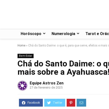
Horóscopo
Numerologia
Tarot e Orác
Home
»
Chá do Santo Daime: o que é, para que serve, efeitos e mais
Bem-Estar
Chá do Santo Daime: o qu
mais sobre a Ayahuasca
Equipe Astros Zen
27 de fevereiro de 2025