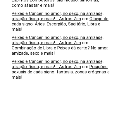
Espíritos zombeteiros: significado, sintomas,
como afastar e mais!
Peixes e Câncer: no amor, no sexo, na amizade,
atração física, e mais! - Astros Zen
em
O beijo de
cada signo: Áries, Escorpião, Sagitário, Libra e
mais!
Peixes e Câncer: no amor, no sexo, na amizade,
atração física, e mais! - Astros Zen
em
Combinação de Libra e Peixes dá certo? No amor,
amizade, sexo e mais!
Peixes e Câncer: no amor, no sexo, na amizade,
atração física, e mais! - Astros Zen
em
Posições
sexuais de cada signo: fantasia, zonas erógenas e
mais!