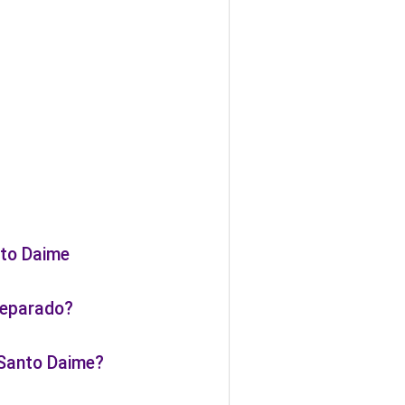
nto Daime
reparado?
 Santo Daime?