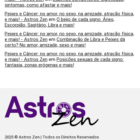
sintomas, como afastar e mais!
Peixes e Câncer: no amor, no sexo, na amizade, atração física,
e mais! - Astros Zen
em
O beijo de cada signo: Áries,
Escorpião, Sagitário, Libra e mais!
Peixes e Câncer: no amor, no sexo, na amizade, atração física,
e mais! - Astros Zen
em
Combinação de Libra e Peixes dá
certo? No amor, amizade, sexo e mais!
Peixes e Câncer: no amor, no sexo, na amizade, atração física,
e mais! - Astros Zen
em
Posições sexuais de cada signo:
fantasia, zonas erógenas e mais!
2025 © Astros Zen | Todos os Direitos Reservados