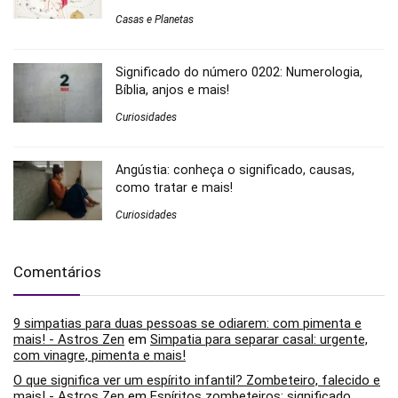
Casas e Planetas
Significado do número 0202: Numerologia,
Bíblia, anjos e mais!
Curiosidades
Angústia: conheça o significado, causas,
como tratar e mais!
Curiosidades
Comentários
9 simpatias para duas pessoas se odiarem: com pimenta e
mais! - Astros Zen
em
Simpatia para separar casal: urgente,
com vinagre, pimenta e mais!
O que significa ver um espírito infantil? Zombeteiro, falecido e
mais! - Astros Zen
em
Espíritos zombeteiros: significado,