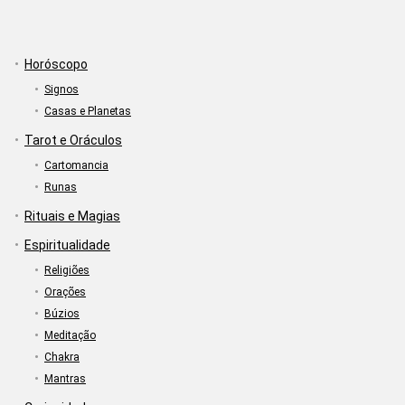
Horóscopo
Signos
Casas e Planetas
Tarot e Oráculos
Cartomancia
Runas
Rituais e Magias
Espiritualidade
Religiões
Orações
Búzios
Meditação
Chakra
Mantras