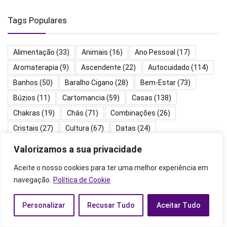
Tags Populares
Alimentação
(33)
Animais
(16)
Ano Pessoal
(17)
Aromaterapia
(9)
Ascendente
(22)
Autocuidado
(114)
Banhos
(50)
Baralho Cigano
(28)
Bem-Estar
(73)
Búzios
(11)
Cartomancia
(59)
Casas
(138)
Chakras
(19)
Chás
(71)
Combinações
(26)
Cristais
(27)
Cultura
(67)
Datas
(24)
Descendente
(12)
Dinheiro
(25)
Elementos
(27)
Valorizamos a sua privacidade
Energias
(91)
Ervas
(31)
Feiticos
(39)
Horas
(119)
Aceite o nosso cookies para ter uma melhor experiência em
Mantras
(20)
Mapa Astral
(300)
Meditação
(23)
navegação.
Política de Cookie
Nomes
(14)
Números
(173)
Orações
(136)
Pedras
(43)
Planetas
(145)
Relacionamentos
(19)
Personalizar
Recusar Tudo
Aceitar Tudo
Religiões
(266)
Rituais
(52)
Runas
(21)
Salmos
(23)