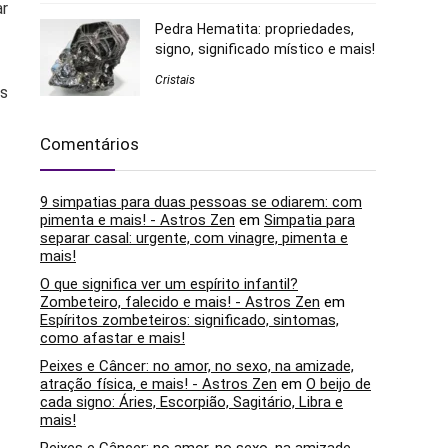
ar
Pedra Hematita: propriedades,
signo, significado místico e mais!
Cristais
os
Comentários
9 simpatias para duas pessoas se odiarem: com
pimenta e mais! - Astros Zen
em
Simpatia para
separar casal: urgente, com vinagre, pimenta e
mais!
O que significa ver um espírito infantil?
Zombeteiro, falecido e mais! - Astros Zen
em
Espíritos zombeteiros: significado, sintomas,
como afastar e mais!
Peixes e Câncer: no amor, no sexo, na amizade,
atração física, e mais! - Astros Zen
em
O beijo de
cada signo: Áries, Escorpião, Sagitário, Libra e
mais!