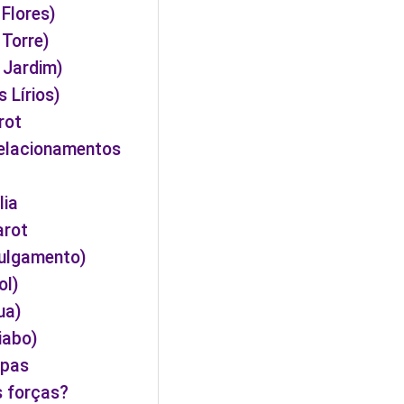
 Flores)
 Torre)
 Jardim)
 Lírios)
rot
relacionamentos
lia
arot
Julgamento)
ol)
ua)
iabo)
opas
s forças?