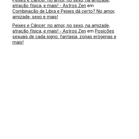
Peixes e Câncer: no amor, no sexo, na amizade,
atração física, e mais! - Astros Zen
em
Combinação de Libra e Peixes dá certo? No amor,
amizade, sexo e mais!
Peixes e Câncer: no amor, no sexo, na amizade,
atração física, e mais! - Astros Zen
em
Posições
sexuais de cada signo: fantasia, zonas erógenas e
mais!