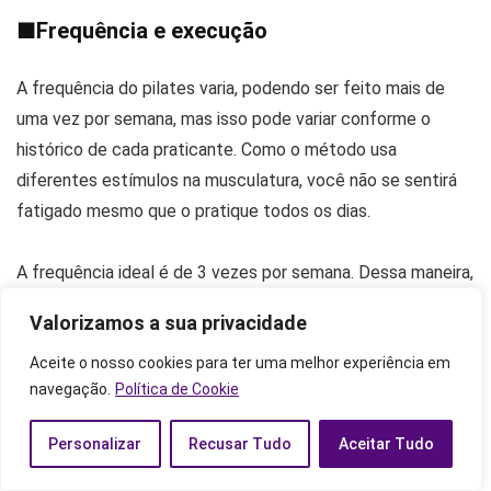
■
Frequência e execução
A frequência do pilates varia, podendo ser feito mais de
uma vez por semana, mas isso pode variar conforme o
histórico de cada praticante. Como o método usa
diferentes estímulos na musculatura, você não se sentirá
fatigado mesmo que o pratique todos os dias.
A frequência ideal é de 3 vezes por semana. Dessa maneira,
o seu corpo tem tempo para descansar e, mesmo assim,
Valorizamos a sua privacidade
manter uma boa rotina de exercícios. Contudo, se você é
iniciante e era sedentário, o recomendado é fazê-lo apenas
Aceite o nosso cookies para ter uma melhor experiência em
navegação.
Política de Cookie
uma vez por semana, aumentando de acordo com a
evolução do seu condicionamento físico.
Personalizar
Recusar Tudo
Aceitar Tudo
■
Preço e onde fazer