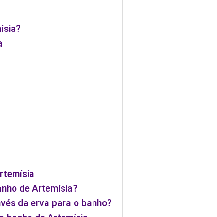
ísia?
a
rtemísia
anho de Artemísia?
nvés da erva para o banho?