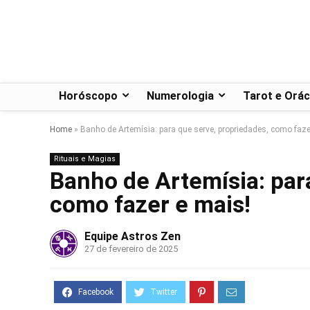
Horóscopo
Numerologia
Tarot e Orác
Home
»
Banho de Artemísia: para que serve, propriedades, como faze
Rituais e Magias
Banho de Artemísia: par
como fazer e mais!
Equipe Astros Zen
27 de fevereiro de 2025