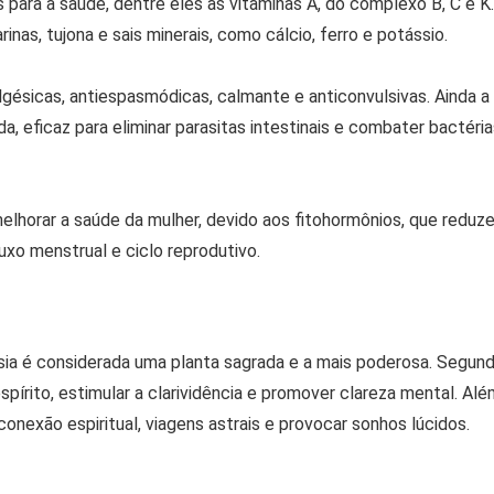
ara a saúde, dentre eles as vitaminas A, do complexo B, C e K.
nas, tujona e sais minerais, como cálcio, ferro e potássio.
lgésicas, antiespasmódicas, calmante e anticonvulsivas. Ainda a
a, eficaz para eliminar parasitas intestinais e combater bactéri
elhorar a saúde da mulher, devido aos fitohormônios, que reduz
xo menstrual e ciclo reprodutivo.
ísia é considerada uma planta sagrada e a mais poderosa. Segun
spírito, estimular a clarividência e promover clareza mental. Al
conexão espiritual, viagens astrais e provocar sonhos lúcidos.