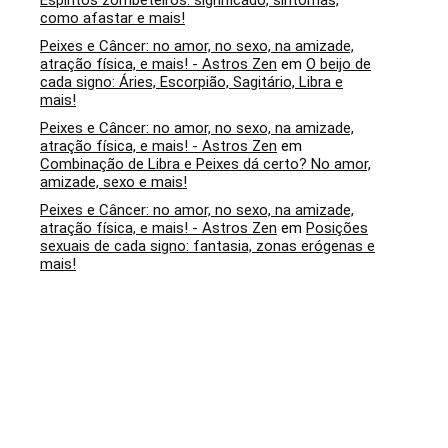
Espíritos zombeteiros: significado, sintomas,
como afastar e mais!
Peixes e Câncer: no amor, no sexo, na amizade,
atração física, e mais! - Astros Zen
em
O beijo de
cada signo: Áries, Escorpião, Sagitário, Libra e
mais!
Peixes e Câncer: no amor, no sexo, na amizade,
atração física, e mais! - Astros Zen
em
Combinação de Libra e Peixes dá certo? No amor,
amizade, sexo e mais!
Peixes e Câncer: no amor, no sexo, na amizade,
atração física, e mais! - Astros Zen
em
Posições
sexuais de cada signo: fantasia, zonas erógenas e
mais!