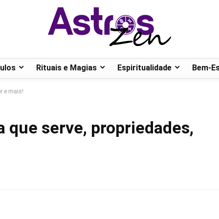
ulos
Rituais e Magias
Espiritualidade
Bem-Es
r e mais!
a que serve, propriedades,