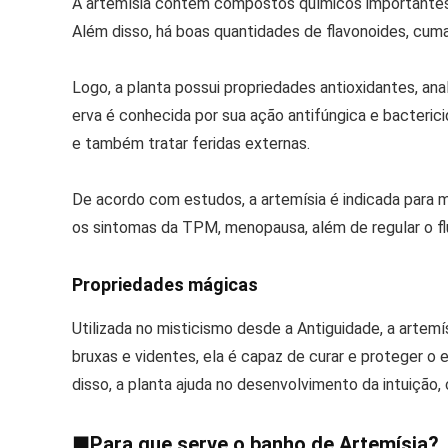
A artemísia contém compostos químicos importantes p
Além disso, há boas quantidades de flavonoides, cumari
Logo, a planta possui propriedades antioxidantes, ana
erva é conhecida por sua ação antifúngica e bactericid
e também tratar feridas externas.
De acordo com estudos, a artemísia é indicada para m
os sintomas da TPM, menopausa, além de regular o flu
Propriedades mágicas
Utilizada no misticismo desde a Antiguidade, a artem
bruxas e videntes, ela é capaz de curar e proteger o e
disso, a planta ajuda no desenvolvimento da intuição, 
■
Para que serve o banho de Artemísia?