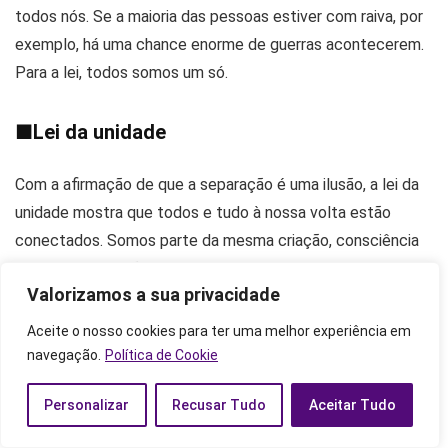
todos nós. Se a maioria das pessoas estiver com raiva, por
exemplo, há uma chance enorme de guerras acontecerem.
Para a lei, todos somos um só.
■
Lei da unidade
Com a afirmação de que a separação é uma ilusão, a lei da
unidade mostra que todos e tudo à nossa volta estão
conectados. Somos parte da mesma criação, consciência
coletiva e vibração. Quanto mais obstáculos colocamos,
Valorizamos a sua privacidade
como diferenças raciais e de status, menos contato
teremos com nós mesmos.
Aceite o nosso cookies para ter uma melhor experiência em
navegação.
Política de Cookie
Absolutamente tudo o que fazemos, dizemos e pensamos
Personalizar
Recusar Tudo
Aceitar Tudo
afeta as outras pessoas que estão ao nosso redor. Todos
nós estamos ligados ao consciente coletivo, ao Eu