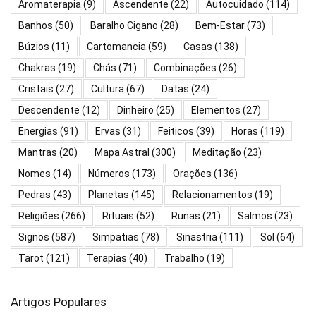
Aromaterapia
(9)
Ascendente
(22)
Autocuidado
(114)
Banhos
(50)
Baralho Cigano
(28)
Bem-Estar
(73)
Búzios
(11)
Cartomancia
(59)
Casas
(138)
Chakras
(19)
Chás
(71)
Combinações
(26)
Cristais
(27)
Cultura
(67)
Datas
(24)
Descendente
(12)
Dinheiro
(25)
Elementos
(27)
Energias
(91)
Ervas
(31)
Feiticos
(39)
Horas
(119)
Mantras
(20)
Mapa Astral
(300)
Meditação
(23)
Nomes
(14)
Números
(173)
Orações
(136)
Pedras
(43)
Planetas
(145)
Relacionamentos
(19)
Religiões
(266)
Rituais
(52)
Runas
(21)
Salmos
(23)
Signos
(587)
Simpatias
(78)
Sinastria
(111)
Sol
(64)
Tarot
(121)
Terapias
(40)
Trabalho
(19)
Artigos Populares