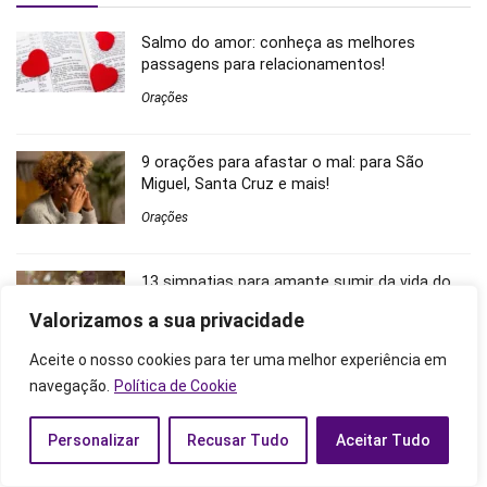
Salmo do amor: conheça as melhores
passagens para relacionamentos!
Orações
9 orações para afastar o mal: para São
Miguel, Santa Cruz e mais!
Orações
13 simpatias para amante sumir da vida do
marido de uma vez por todas!
Valorizamos a sua privacidade
Rituais e Magias
Aceite o nosso cookies para ter uma melhor experiência em
navegação.
Política de Cookie
Libra na casa 3: Mensagens no amor, nos
negócios e dicas importantes!
Personalizar
Recusar Tudo
Aceitar Tudo
Casas e Planetas