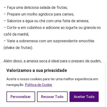
– Faça uma deliciosa salada de frutas;
– Prepare um molho agridoce para carnes;
– Saborize a água ou chá com uma fatia de ameixa;
– Corte-a em cubinhos e adicione ao iogurte ou granola no
café da manhã;
– Varie a sobremesa com um surpreendente smoothie
(shake de frutas).
Além disso, a ameixa seca é ideal para o preparo de pudim,
bolo e biscoito, já que ela pode substituir gorduras e açúcar
Valorizamos a sua privacidade
nas receitas.
Aceite o nosso cookies para ter uma melhor experiência em
navegação.
Política de Cookie
Receita de geleia caseira de ameixa
Personalizar
Recusar Tudo
Aceitar Tudo
As geleias caseiras são aquele tipo de receita que é uma