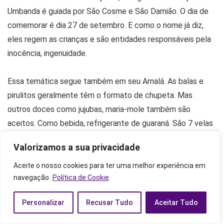
Umbanda é guiada por São Cosme e São Damião. O dia de
comemorar é dia 27 de setembro. E como o nome já diz,
eles regem as crianças e são entidades responsáveis pela
inocência, ingenuidade.
Essa temática segue também em seu Amalá. As balas e
pirulitos geralmente têm o formato de chupeta. Mas
outros doces como jujubas, maria-mole também são
aceitos. Como bebida, refrigerante de guaraná. São 7 velas
que podem ser brancas, rosas ou azuis. O local ideal para a
Valorizamos a sua privacidade
entrega da oferenda é um jardim bastante florido ou até
mesmo um campo. O importante é que tenha flores.
Aceite o nosso cookies para ter uma melhor experiência em
navegação.
Política de Cookie
Amalá de Boiadeiro
Personalizar
Recusar Tudo
Aceitar Tudo
Guias espirituais que prezam pelo equilíbrio entre