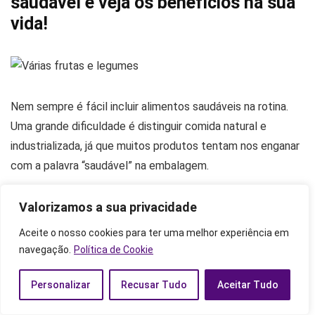
saudável e veja os benefícios na sua
vida!
Nem sempre é fácil incluir alimentos saudáveis na rotina.
Uma grande dificuldade é distinguir comida natural e
industrializada, já que muitos produtos tentam nos enganar
com a palavra “saudável” na embalagem.
No entanto, ter uma rotina de hábitos saudáveis traz
Valorizamos a sua privacidade
muitos benefícios para a saúde, que vão desde o corpo até
Aceite o nosso cookies para ter uma melhor experiência em
a mente. Os alimentos naturais são poderosíssimos,
navegação.
Política de Cookie
capazes de prevenir doenças e auxiliar no tratamento de
enfermidades, como pressão alta, diabetes, ansiedade e
Personalizar
Recusar Tudo
Aceitar Tudo
até mesmo depressão.