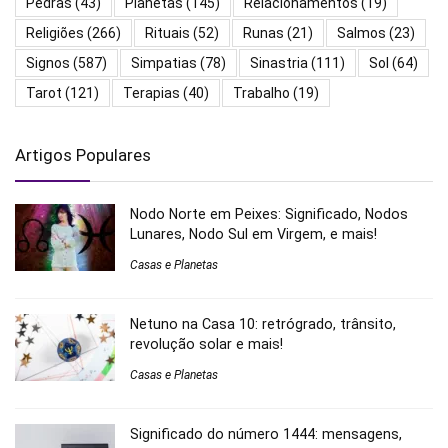
Pedras
(43)
Planetas
(145)
Relacionamentos
(19)
Religiões
(266)
Rituais
(52)
Runas
(21)
Salmos
(23)
Signos
(587)
Simpatias
(78)
Sinastria
(111)
Sol
(64)
Tarot
(121)
Terapias
(40)
Trabalho
(19)
Artigos Populares
Nodo Norte em Peixes: Significado, Nodos
Lunares, Nodo Sul em Virgem, e mais!
Casas e Planetas
Netuno na Casa 10: retrógrado, trânsito,
revolução solar e mais!
Casas e Planetas
Significado do número 1444: mensagens,