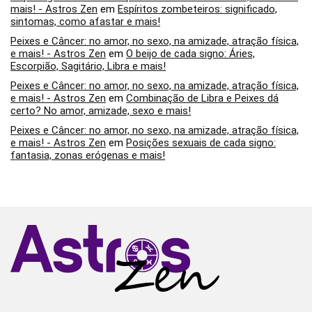
mais! - Astros Zen
em
Espíritos zombeteiros: significado,
sintomas, como afastar e mais!
Peixes e Câncer: no amor, no sexo, na amizade, atração física,
e mais! - Astros Zen
em
O beijo de cada signo: Áries,
Escorpião, Sagitário, Libra e mais!
Peixes e Câncer: no amor, no sexo, na amizade, atração física,
e mais! - Astros Zen
em
Combinação de Libra e Peixes dá
certo? No amor, amizade, sexo e mais!
Peixes e Câncer: no amor, no sexo, na amizade, atração física,
e mais! - Astros Zen
em
Posições sexuais de cada signo:
fantasia, zonas erógenas e mais!