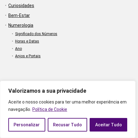
Curiosidades
Bem-Estar
Numerologia
Significado dos Números
Horas e Datas
Ano
Anjos e Portais
Valorizamos a sua privacidade
Sobre Astros Zen
Aceite o nosso cookies para ter uma melhor experiência em
Quem Somos
navegação.
Política de Cookie
Contato
FAQ
Personalizar
Recusar Tudo
Aceitar Tudo
Políticas e Diretrizes