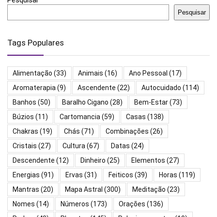
Pesquisar
Pesquisar
Tags Populares
Alimentação
(33)
Animais
(16)
Ano Pessoal
(17)
Aromaterapia
(9)
Ascendente
(22)
Autocuidado
(114)
Banhos
(50)
Baralho Cigano
(28)
Bem-Estar
(73)
Búzios
(11)
Cartomancia
(59)
Casas
(138)
Chakras
(19)
Chás
(71)
Combinações
(26)
Cristais
(27)
Cultura
(67)
Datas
(24)
Descendente
(12)
Dinheiro
(25)
Elementos
(27)
Energias
(91)
Ervas
(31)
Feiticos
(39)
Horas
(119)
Mantras
(20)
Mapa Astral
(300)
Meditação
(23)
Nomes
(14)
Números
(173)
Orações
(136)