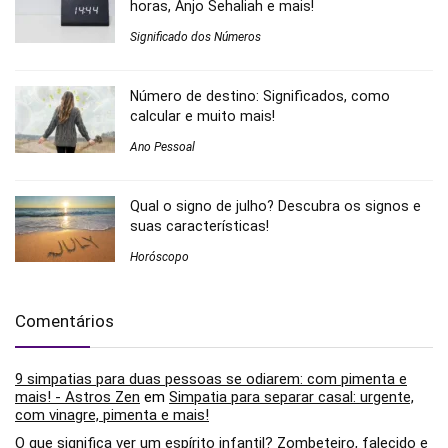
horas, Anjo Sehaliah e mais!
Significado dos Números
Número de destino: Significados, como
calcular e muito mais!
Ano Pessoal
Qual o signo de julho? Descubra os signos e
suas características!
Horóscopo
Comentários
9 simpatias para duas pessoas se odiarem: com pimenta e
mais! - Astros Zen
em
Simpatia para separar casal: urgente,
com vinagre, pimenta e mais!
O que significa ver um espírito infantil? Zombeteiro, falecido e