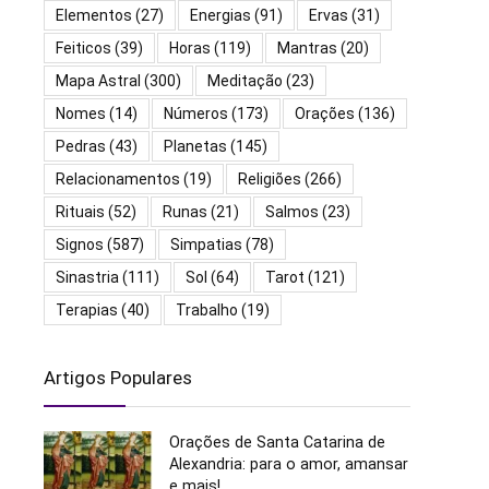
Elementos
(27)
Energias
(91)
Ervas
(31)
Feiticos
(39)
Horas
(119)
Mantras
(20)
Mapa Astral
(300)
Meditação
(23)
Nomes
(14)
Números
(173)
Orações
(136)
Pedras
(43)
Planetas
(145)
Relacionamentos
(19)
Religiões
(266)
Rituais
(52)
Runas
(21)
Salmos
(23)
Signos
(587)
Simpatias
(78)
Sinastria
(111)
Sol
(64)
Tarot
(121)
Terapias
(40)
Trabalho
(19)
Artigos Populares
Orações de Santa Catarina de
Alexandria: para o amor, amansar
e mais!