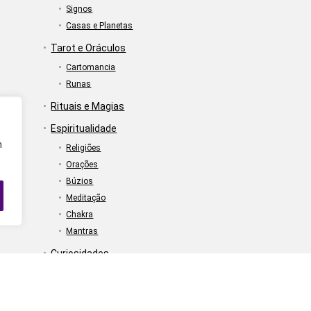
Signos
Casas e Planetas
Tarot e Oráculos
Cartomancia
Runas
Rituais e Magias
Espiritualidade
m
Religiões
Orações
Búzios
Meditação
Chakra
Mantras
Curiosidades
Bem-Estar
Numerologia