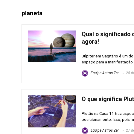
planeta
Qual o significado 
agora!
Júpiter em Sagitário é um do
espaço para a manifestação p
Equipe Astros Zen
25 de
O que significa Plu
Plutão na Casa 11 traz aspe
posicionamento. Isso, pois m
Equipe Astros Zen
27 de