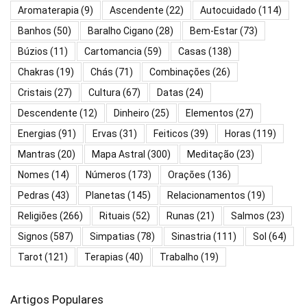
Aromaterapia
(9)
Ascendente
(22)
Autocuidado
(114)
Banhos
(50)
Baralho Cigano
(28)
Bem-Estar
(73)
Búzios
(11)
Cartomancia
(59)
Casas
(138)
Chakras
(19)
Chás
(71)
Combinações
(26)
Cristais
(27)
Cultura
(67)
Datas
(24)
Descendente
(12)
Dinheiro
(25)
Elementos
(27)
Energias
(91)
Ervas
(31)
Feiticos
(39)
Horas
(119)
Mantras
(20)
Mapa Astral
(300)
Meditação
(23)
Nomes
(14)
Números
(173)
Orações
(136)
Pedras
(43)
Planetas
(145)
Relacionamentos
(19)
Religiões
(266)
Rituais
(52)
Runas
(21)
Salmos
(23)
Signos
(587)
Simpatias
(78)
Sinastria
(111)
Sol
(64)
Tarot
(121)
Terapias
(40)
Trabalho
(19)
Artigos Populares