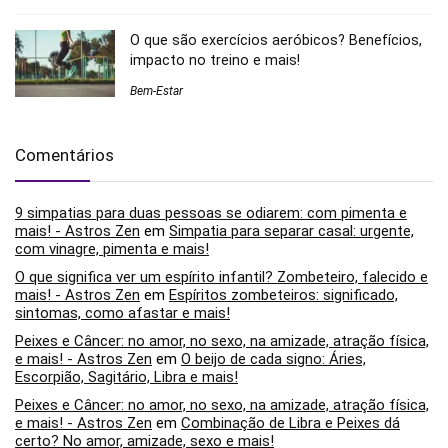
O que são exercícios aeróbicos? Benefícios,
impacto no treino e mais!
Bem-Estar
Comentários
9 simpatias para duas pessoas se odiarem: com pimenta e
mais! - Astros Zen
em
Simpatia para separar casal: urgente,
com vinagre, pimenta e mais!
O que significa ver um espírito infantil? Zombeteiro, falecido e
mais! - Astros Zen
em
Espíritos zombeteiros: significado,
sintomas, como afastar e mais!
Peixes e Câncer: no amor, no sexo, na amizade, atração física,
e mais! - Astros Zen
em
O beijo de cada signo: Áries,
Escorpião, Sagitário, Libra e mais!
Peixes e Câncer: no amor, no sexo, na amizade, atração física,
e mais! - Astros Zen
em
Combinação de Libra e Peixes dá
certo? No amor, amizade, sexo e mais!