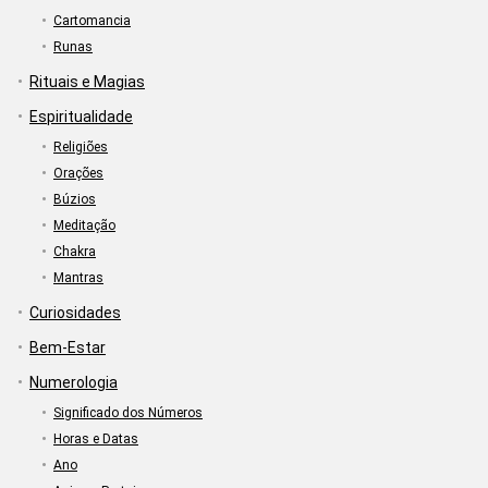
Cartomancia
Runas
Rituais e Magias
Espiritualidade
Religiões
Orações
Búzios
Meditação
Chakra
Mantras
Curiosidades
Bem-Estar
Numerologia
Significado dos Números
Horas e Datas
Ano