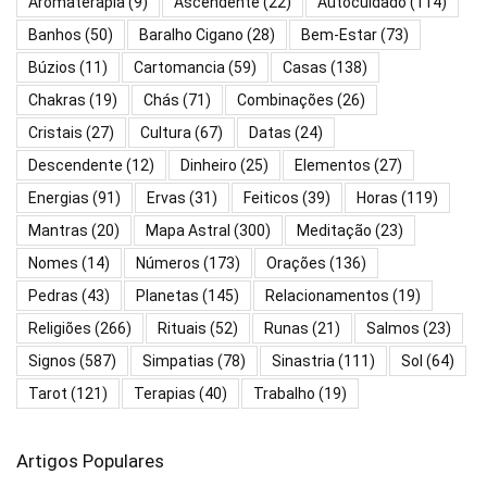
Aromaterapia
(9)
Ascendente
(22)
Autocuidado
(114)
Banhos
(50)
Baralho Cigano
(28)
Bem-Estar
(73)
Búzios
(11)
Cartomancia
(59)
Casas
(138)
Chakras
(19)
Chás
(71)
Combinações
(26)
Cristais
(27)
Cultura
(67)
Datas
(24)
Descendente
(12)
Dinheiro
(25)
Elementos
(27)
Energias
(91)
Ervas
(31)
Feiticos
(39)
Horas
(119)
Mantras
(20)
Mapa Astral
(300)
Meditação
(23)
Nomes
(14)
Números
(173)
Orações
(136)
Pedras
(43)
Planetas
(145)
Relacionamentos
(19)
Religiões
(266)
Rituais
(52)
Runas
(21)
Salmos
(23)
Signos
(587)
Simpatias
(78)
Sinastria
(111)
Sol
(64)
Tarot
(121)
Terapias
(40)
Trabalho
(19)
Artigos Populares