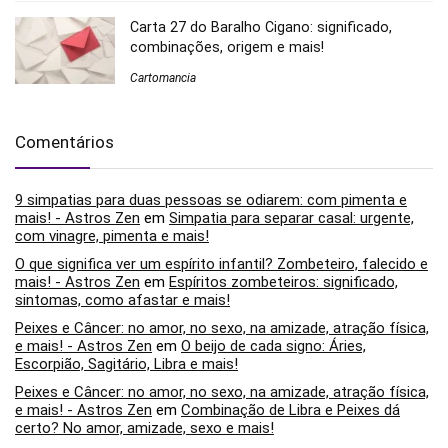
Carta 27 do Baralho Cigano: significado,
combinações, origem e mais!
Cartomancia
Comentários
9 simpatias para duas pessoas se odiarem: com pimenta e
mais! - Astros Zen
em
Simpatia para separar casal: urgente,
com vinagre, pimenta e mais!
O que significa ver um espírito infantil? Zombeteiro, falecido e
mais! - Astros Zen
em
Espíritos zombeteiros: significado,
sintomas, como afastar e mais!
Peixes e Câncer: no amor, no sexo, na amizade, atração física,
e mais! - Astros Zen
em
O beijo de cada signo: Áries,
Escorpião, Sagitário, Libra e mais!
Peixes e Câncer: no amor, no sexo, na amizade, atração física,
e mais! - Astros Zen
em
Combinação de Libra e Peixes dá
certo? No amor, amizade, sexo e mais!